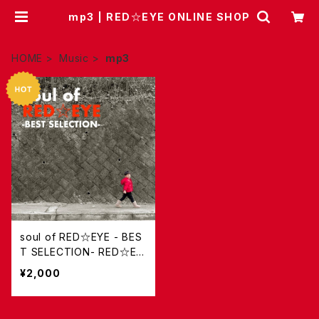
mp3 | RED☆EYE ONLINE SHOP
HOME
Music
mp3
soul of RED☆EYE - BES
T SELECTION- RED☆EY
E BEST Album / MP3
¥2,000